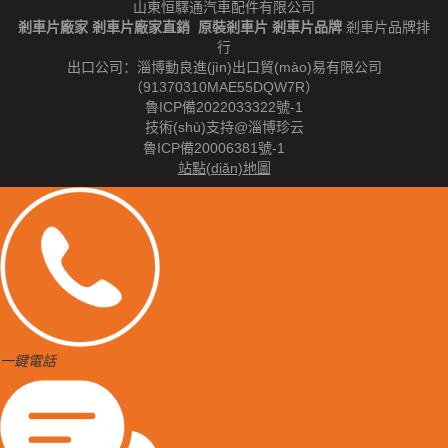
山東恒驛通汽車配件有限公司
剎車片廠家
剎車片廠家直銷 原裝剎車片
剎車片品牌
剎車片品牌排
行
出口公司：淄博動良進(jìn)出口貿(mào)易有限公司
（91370310MAE55DQW7R）
魯ICP備2022033322號-1
技術(shù)支持@淄博珍云
魯ICP備20006381號-1
站點(diǎn)地圖
一鍵電話