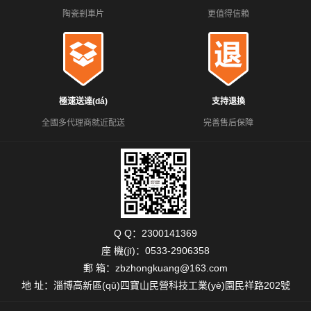
陶瓷剎車片
更值得信賴
極速送達(dá)
支持退換
全國多代理商就近配送
完善售后保障
Q Q：2300141369
座 機(jī)：
0533-2906358
郵 箱：
zbzhongkuang@163.com
地 址：淄博高新區(qū)四寶山民營科技工業(yè)園民祥路202號