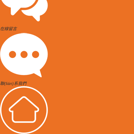
在線留言
聯(lián)系我們