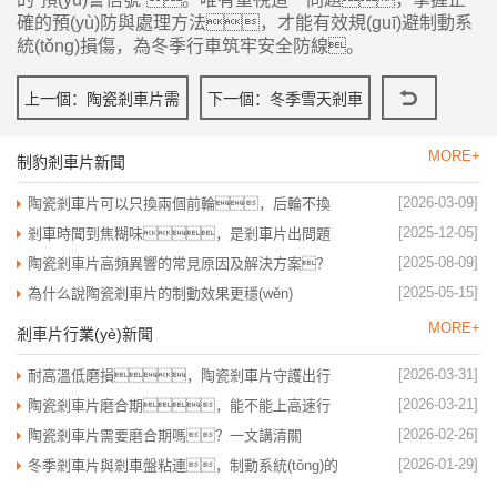
確的預(yù)防與處理方法，才能有效規(guī)避制動系
統(tǒng)損傷，為冬季行車筑牢安全防線。
上一個：
陶瓷剎車片需
下一個：
冬季雪天剎車
要磨合期嗎？一文講
時，剎車片冒煙正常
MORE+
制豹剎車片新聞
清關(guān)鍵要點
嗎？
[2026-03-09]
陶瓷剎車片可以只換兩個前輪，后輪不換
嗎？
[2025-12-05]
剎車時聞到焦糊味，是剎車片出問題
了嗎？
[2025-08-09]
陶瓷剎車片高頻異響的常見原因及解決方案？
[2025-05-15]
為什么說陶瓷剎車片的制動效果更穩(wěn)
定？?
MORE+
剎車片行業(yè)新聞
[2026-03-31]
耐高溫低磨損，陶瓷剎車片守護出行
每一步
[2026-03-21]
陶瓷剎車片磨合期，能不能上高速行
駛？
[2026-02-26]
陶瓷剎車片需要磨合期嗎？一文講清關
(guān)鍵要點
[2026-01-29]
冬季剎車片與剎車盤粘連，制動系統(tǒng)的
隱形威脅