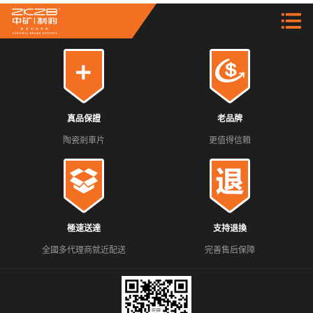
真品保證
老品牌
陶瓷剎車片
更值得信賴
極速送達
支持退換
全國多代理商就近配送
完善售后保障