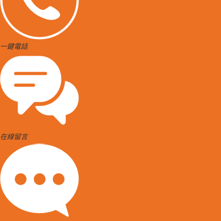
一鍵電話
在線留言