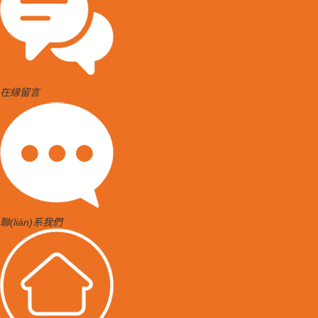
在線留言
聯(lián)系我們