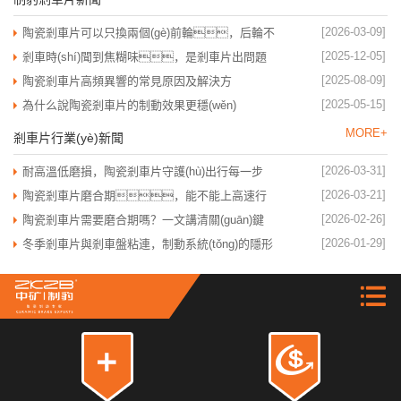
剎車踏板
屬撞擊聲，是什么原
[2026-03-09]
陶瓷剎車片可以只換兩個(gè)前輪，后輪不
換嗎？
因？
[2025-12-05]
剎車時(shí)聞到焦糊味，是剎車片出問題
了嗎？
[2025-08-09]
陶瓷剎車片高頻異響的常見原因及解決方
案？
[2025-05-15]
為什么說陶瓷剎車片的制動效果更穩(wěn)
定？?
MORE+
剎車片行業(yè)新聞
[2026-03-31]
耐高溫低磨損，陶瓷剎車片守護(hù)出行每一步
[2026-03-21]
陶瓷剎車片磨合期，能不能上高速行
駛？
[2026-02-26]
陶瓷剎車片需要磨合期嗎？一文講清關(guān)鍵
要點(diǎn)
[2026-01-29]
冬季剎車片與剎車盤粘連，制動系統(tǒng)的隱形
威脅