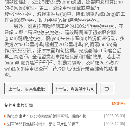
間歇性輕剎，避免制動系統(tǒng)過熱，影響陶瓷材質(zhì)
的穩(wěn)定性。第三，避免車輛滿載或重載行
駛，減輕車輛負(fù)重，降低剎車系統(tǒng)的工
作負(fù)荷，助力平穩(wěn)磨合。
另外，剛更換完陶瓷剎車片的100公里，不
建議立即上高速，這段時間屬于初始磨合關
(guān)鍵期，優(yōu)先在市區(qū)路況低速行駛，多
做幾次“60公里/小時緩剎至20公里/小時”的循環(huán)操
作，讓摩擦面均勻接觸。完成基礎(chǔ)磨合后
再上高速，全程留意剎車踏板反饋和制動效果，若出現
(xiàn)明顯異響、制動力驟降，及時駛?cè)敕?
wù)區(qū)停車檢查，待冷卻后低速行駛至維修站點排
查。
上一個：
耐高溫低磨
下一個：
陶瓷剎車片可
損，陶瓷剎車片守護
以只換兩個前輪，后
MORE+
制豹剎車片新聞
(hù)出行每一步
輪不換嗎？
[2026-03-09]
陶瓷剎車片可以只換兩個前輪，后輪不換
嗎？
[2025-12-05]
剎車時聞到焦糊味，是剎車片出問題了
嗎？