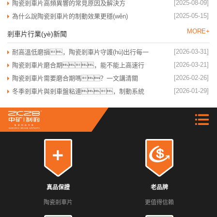
[2025-08-09]
陶瓷剎車片高頻異響的常見原因及解決方
案？
[2025-05-15]
為什么說陶瓷剎車片的制動效果更穩(wěn)
定？?
MORE+
剎車片行業(yè)新聞
[2026-03-31]
耐高溫低磨損，陶瓷剎車片守護(hù)出行每一
步
[2026-03-21]
陶瓷剎車片磨合期，能不能上高速行
駛？
[2026-02-26]
陶瓷剎車片需要磨合期嗎？一文講清關
(guān)鍵要點
[2026-01-29]
冬季剎車片與剎車盤粘連，制動系統
(tǒng)的隱形威脅
真品保證
老品牌
陶瓷剎車片
更值得信賴